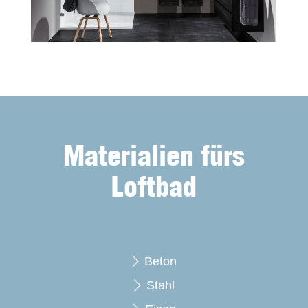
Materialien fürs
Loftbad
Beton
Stahl