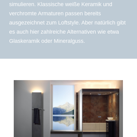
simulieren. Klassische weiße Keramik und
verchromte Armaturen passen bereits
ausgezeichnet zum Loftstyle. Aber natürlich gibt
es auch hier zahlreiche Alternativen wie etwa
Glaskeramik oder Mineralguss.